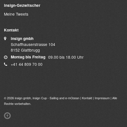
insign-Gezwitscher
Meine Tweets
Kontakt
insign gmbh
Schaffhauserstrasse 104
8152 Glattbrugg
Montag bis Freitag
09.00 bis 18.00 Uhr
+41 44 809 70 00
© 2026
insign gmbh
, insign Cup - Sailing and e-mOcean |
Kontakt
|
Impressum
| Alle
Rechte vorbehalten.