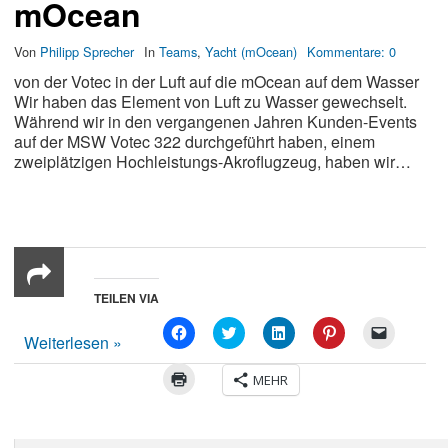
mOcean
Von
Philipp Sprecher
In
Teams
,
Yacht (mOcean)
Kommentare:
0
von der Votec in der Luft auf die mOcean auf dem Wasser
Wir haben das Element von Luft zu Wasser gewechselt.
Während wir in den vergangenen Jahren Kunden-Events
auf der MSW Votec 322 durchgeführt haben, einem
zweiplätzigen Hochleistungs-Akroflugzeug, haben wir…
TEILEN VIA
CLICK
KLICKEN,
KLICKEN,
KLICKEN,
CLICK
Weiterlesen »
TO
UM
UM
UM
TO
SHARE
AUF
AUF
BEI
EMAIL
ON
TWITTER
LINKEDIN
PINTEREST
A
KLICKEN
MEHR
FACEBOOK
ZU
ZU
ZU
LINK
ZUM
(OPENS
TEILEN
TEILEN
TEILEN
TO
AUSDRUCKEN
IN
(OPENS
(OPENS
(OPENS
A
(OPENS
NEW
IN
IN
IN
FRIEND
IN
WINDOW)
NEW
NEW
NEW
(OPENS
NEW
WINDOW)
WINDOW)
WINDOW)
IN