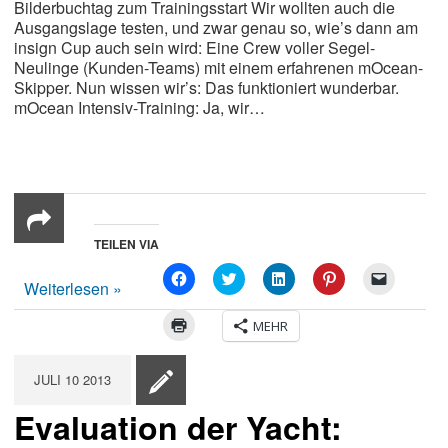
Bilderbuchtag zum Trainingsstart Wir wollten auch die
Ausgangslage testen, und zwar genau so, wie’s dann am
insign Cup auch sein wird: Eine Crew voller Segel-
Neulinge (Kunden-Teams) mit einem erfahrenen mOcean-
Skipper. Nun wissen wir’s: Das funktioniert wunderbar.
mOcean Intensiv-Training: Ja, wir…
TEILEN VIA
CLICK
KLICKEN,
KLICKEN,
KLICKEN,
CLICK
Weiterlesen »
TO
UM
UM
UM
TO
SHARE
AUF
AUF
BEI
EMAIL
ON
TWITTER
LINKEDIN
PINTEREST
A
KLICKEN
MEHR
FACEBOOK
ZU
ZU
ZU
LINK
ZUM
(OPENS
TEILEN
TEILEN
TEILEN
TO
AUSDRUCKEN
IN
(OPENS
(OPENS
(OPENS
A
(OPENS
NEW
IN
IN
IN
FRIEND
IN
JULI
10
2013
WINDOW)
NEW
NEW
NEW
(OPENS
NEW
WINDOW)
WINDOW)
WINDOW)
IN
WINDOW)
NEW
Evaluation der Yacht:
WINDOW)