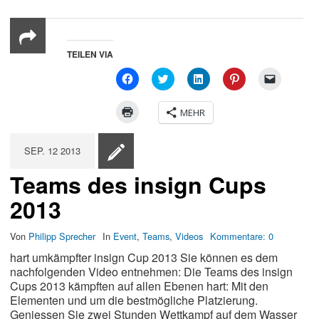
TEILEN VIA
CLICK
KLICKEN,
KLICKEN,
KLICKEN,
CLICK
TO
UM
UM
UM
TO
SHARE
AUF
AUF
BEI
EMAIL
ON
TWITTER
LINKEDIN
PINTEREST
A
KLICKEN
MEHR
FACEBOOK
ZU
ZU
ZU
LINK
ZUM
(OPENS
TEILEN
TEILEN
TEILEN
TO
AUSDRUCKEN
IN
(OPENS
(OPENS
(OPENS
A
(OPENS
NEW
IN
IN
IN
FRIEND
IN
SEP.
12
2013
WINDOW)
NEW
NEW
NEW
(OPENS
NEW
WINDOW)
WINDOW)
WINDOW)
IN
WINDOW)
NEW
Teams des insign Cups
WINDOW)
2013
Von
Philipp Sprecher
In
Event
,
Teams
,
Videos
Kommentare:
0
hart umkämpfter insign Cup 2013 Sie können es dem
nachfolgenden Video entnehmen: Die Teams des insign
Cups 2013 kämpften auf allen Ebenen hart: Mit den
Elementen und um die bestmögliche Platzierung.
Geniessen Sie zwei Stunden Wettkampf auf dem Wasser