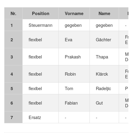
Nr.
Position
Vorname
Name
Fun
Steuermann
gegeben
gegeben
-
1
Fron
flexibel
Eva
Gächter
2
Engi
Mage
flexibel
Prakash
Thapa
3
Deve
Fron
flexibel
Robin
Klärck
4
Engi
flexibel
Tom
Radeljic
Proje
5
Mage
flexibel
Fabian
Gut
6
Deve
Ersatz
-
-
-
7