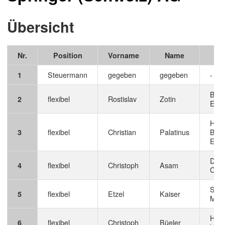
Übersicht
Nr.
Position
Vorname
Name
Fu
Steuermann
gegeben
gegeben
-
1
Busi
flexibel
Rostislav
Zotin
2
Engi
Head
flexibel
Christian
Palatinus
Busi
3
Engi
Depu
flexibel
Christoph
Asam
4
CTO
SE
flexibel
Etzel
Kaiser
5
Man
Head
flexibel
Christoph
Büeler
6