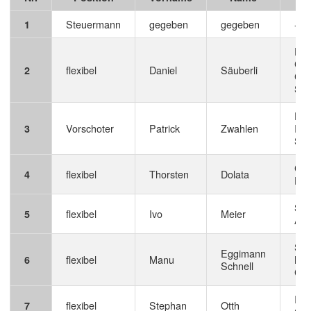
Steuermann
gegeben
gegeben
-
1
Exp
Con
flexibel
Daniel
Säuberli
2
Col
Sol
ERP
Vorschoter
Patrick
Zwahlen
Inte
3
Sol
Cha
flexibel
Thorsten
Dolata
4
Pro
Sys
flexibel
Ivo
Meier
5
App
Sen
Eggimann
flexibel
Manu
Mar
6
Schnell
Com
IT 
flexibel
Stephan
Otth
7