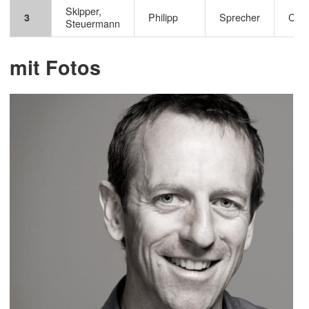
Skipper,
Philipp
Sprecher
CEO 
3
Steuermann
mit Fotos