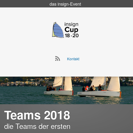
das
insign
-Event
Go
to
insign Cup
main
navigation
Go
Kontakt
to
Skip
main
to
navigation
content
Teams 2018
die Teams der ersten