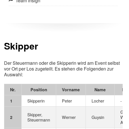
Team insign
Skipper
Der Steuermann oder die Skipperin wird am Event selbst
vor Ort per Los zugeteilt. Es stehen die Folgenden zur
Auswahl:
Nr.
Position
Vorname
Name
Fun
Skipperin
Peter
Locher
-
1
GL
Skipper,
Werner
Guysin
WE
2
Steuermann
AG