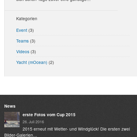
Kategorien
Event
(3)
Teams
(3)
Videos
(3)
Yacht (mOcean)
(2)
News
erste Fotos vom Cup 2015
26. Juli 2016
2015 erneut mit Wetter- und Windglück! Die ersten zwei
Bilder-Galerien…