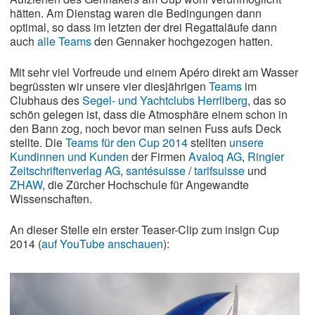
hätten. Am Dienstag waren die Bedingungen dann
optimal, so dass im letzten der drei Regattaläufe dann
auch
alle Teams
den Gennaker hochgezogen hatten.
Mit sehr viel Vorfreude und einem Apéro direkt am Wasser
begrüssten wir unsere vier diesjährigen
Teams
im
Clubhaus des
Segel- und Yachtclubs Herrliberg
, das so
schön gelegen ist, dass die Atmosphäre einem schon in
den Bann zog, noch bevor man seinen Fuss aufs Deck
stellte. Die
Teams für den Cup 2014
stellten
unsere
Kundinnen und Kunden
der Firmen
Avaloq AG
,
Ringier
Zeitschriftenverlag AG
,
santésuisse
/
tarifsuisse
und
ZHAW
, die Zürcher Hochschule für Angewandte
Wissenschaften.
An dieser Stelle ein erster Teaser-Clip zum insign Cup
2014 (
auf YouTube anschauen
):