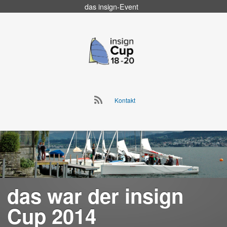
das
insign
-Event
Go
to
insign Cup
main
navigation
Go
Kontakt
to
Skip
main
to
navigation
content
das war der insign
Cup 2014