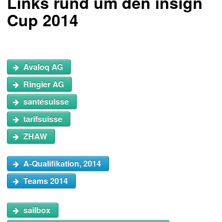
Links rund um den insign
Cup 2014
Avaloq AG
Ringier AG
santésuisse
tarifsuisse
ZHAW
A-Qualifikation, 2014
Teams 2014
sailbox