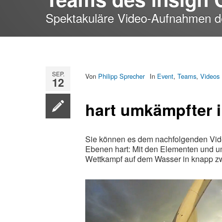
Spektakuläre Video-Aufnahmen 
SEP.
Von
Philipp Sprecher
In
Event
,
Teams
,
Videos
12
hart umkämpfter 
Sie können es dem nachfolgenden Vi
Ebenen hart: Mit den Elementen und u
Wettkampf auf dem Wasser in knapp zw