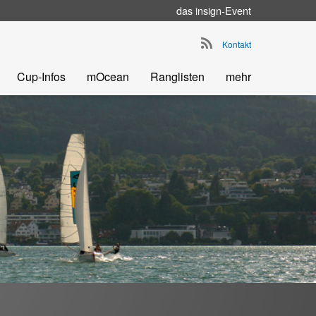
das
insign
-Event
Go to main navigation
Kontakt
Cup-Infos
mOcean
Ranglisten
mehr