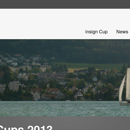
Skip
insign Cup
News
to
content
Cups 2013