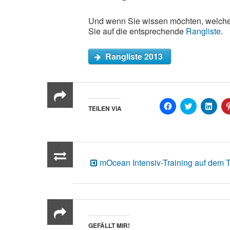
Und wenn Sie wissen möchten, welches
Sie auf die entsprechende
Rangliste
.
Rangliste 2013
CLICK
KLICKEN,
KLIC
TEILEN VIA
TO
UM
UM
SHARE
AUF
AUF
ON
TWITTER
LINK
FACEBOOK
ZU
ZU
(OPENS
TEILEN
TEIL
IN
(OPENS
(OPE
NEW
IN
IN
WINDOW)
NEW
NEW
mOcean Intensiv-Training auf dem
WINDOW)
WIN
GEFÄLLT MIR!