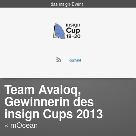
das
insign
-Event
Go
to
insign Cup
main
navigation
Go
Kontakt
to
Skip
main
to
navigation
content
Team Avaloq,
Gewinnerin des
insign Cups 2013
« mOcean