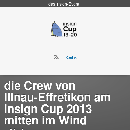
das
insign
-Event
Go
to
insign Cup
main
navigation
Go
Kontakt
to
Skip
main
to
navigation
content
die Crew von
Illnau-Effretikon am
insign Cup 2013
mitten im Wind