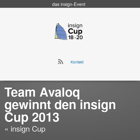
das
insign
-Event
Go
to
insign Cup
main
navigation
Go
Kontakt
to
Skip
main
to
navigation
content
Team Avaloq
gewinnt den insign
Cup 2013
« insign Cup