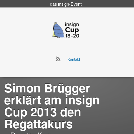
das
insign
-Event
Go
to
insign Cup
main
navigation
Go
Kontakt
to
Skip
main
to
navigation
content
Simon Brügger
erklärt am insign
Cup 2013 den
Regattakurs