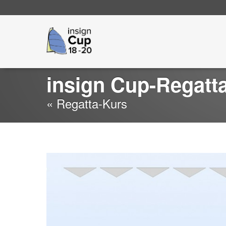
Go
insign Cup
to
main
navigation
insign Cup-Regatt
« Regatta-Kurs