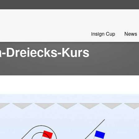
Skip
insign Cup
News
to
content
a-Dreiecks-Kurs