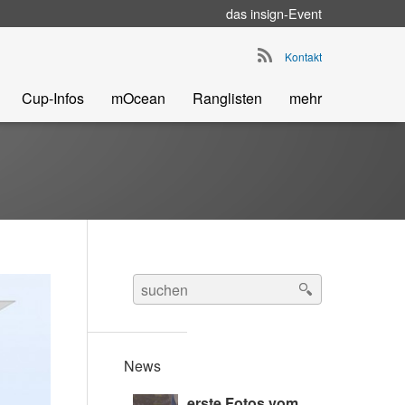
das
insign
-Event
Go to main navigation
Kontakt
Cup-Infos
mOcean
Ranglisten
mehr
Search
for:
News
erste Fotos vom