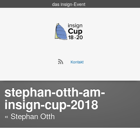
das
insign
-Event
Go
to
insign Cup
main
navigation
Go
Kontakt
to
Skip
main
to
navigation
content
stephan-otth-am-
insign-cup-2018
« Stephan Otth