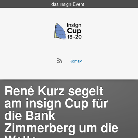
das
insign
-Event
Go
to
insign Cup
main
navigation
Go
Kontakt
to
Skip
main
to
navigation
content
René Kurz segelt
am insign Cup für
die Bank
Zimmerberg um die