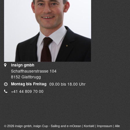
insign gmbh
Schaffhauserstrasse 104
8152 Glattbrugg
Montag bis Freitag
09.00 bis 18.00 Uhr
+41 44 809 70 00
© 2026
insign gmbh
, insign Cup - Sailing and e-mOcean |
Kontakt
|
Impressum
| Alle