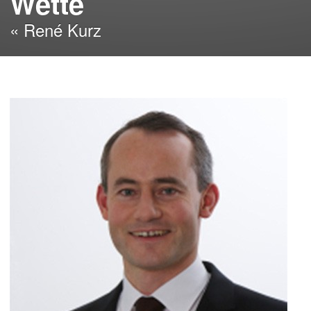
Wette
« René Kurz