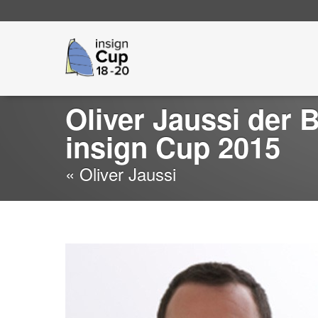
Go
insign Cup
to
main
navigation
Oliver Jaussi der 
insign Cup 2015
« Oliver Jaussi