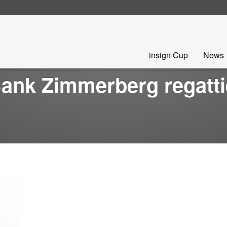
Skip
insign Cup
News
to
content
Bank Zimmerberg regatt