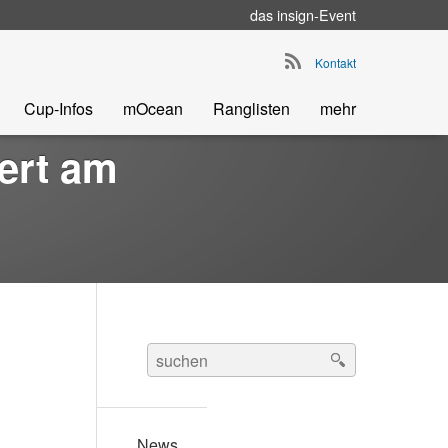
das
insign
-Event
Go to main navigation
Kontakt
Cup-Infos
mOcean
Ranglisten
mehr
iert am
Search
for:
News