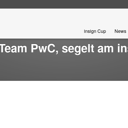
Skip
insign Cup
News
to
content
, Team PwC, segelt am i