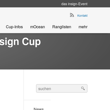
das
insign
-Event
Go to main navigation
Kontakt
Cup-Infos
mOcean
Ranglisten
mehr
nsign Cup
Search
for:
News