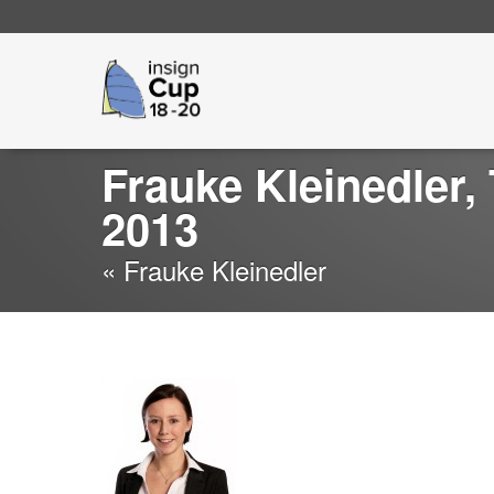
Go
insign Cup
to
main
navigation
Frauke Kleinedler
2013
« Frauke Kleinedler