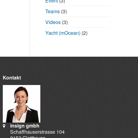
Event
(3)
Teams
(3)
Videos
(3)
Yacht (mOcean)
(2)
Kontakt
insign gmbh
Schaffhauserstrasse 104
8152 Glattbrugg