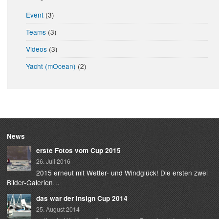
Event
(3)
Teams
(3)
Videos
(3)
Yacht (mOcean)
(2)
News
erste Fotos vom Cup 2015
26. Juli 2016
2015 erneut mit Wetter- und Windglück! Die ersten zwei
Bilder-Galerien…
das war der insign Cup 2014
25. August 2014