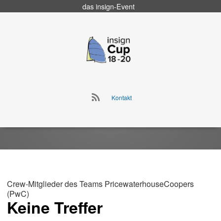
das
insign
-Event
Go
to
insign Cup
main
navigation
Go
Kontakt
to
Skip
main
to
navigation
content
Crew-Mitglieder des Teams PricewaterhouseCoopers
(PwC)
Keine Treffer