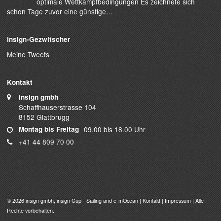
optimale Wettkampfbedingungen Es zeichnete sich
schon Tage zuvor eine günstige…
insign-Gezwitscher
Meine Tweets
Kontakt
insign gmbh
Schaffhauserstrasse 104
8152 Glattbrugg
Montag bis Freitag
09.00 bis 18.00 Uhr
+41 44 809 70 00
© 2026
insign gmbh
, insign Cup - Sailing and e-mOcean |
Kontakt
|
Impressum
| Alle
Rechte vorbehalten.