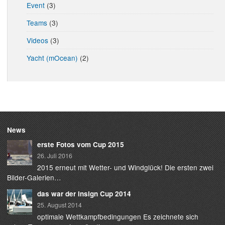
Event
(3)
Teams
(3)
Videos
(3)
Yacht (mOcean)
(2)
News
erste Fotos vom Cup 2015
26. Juli 2016
2015 erneut mit Wetter- und Windglück! Die ersten zwei
Bilder-Galerien…
das war der insign Cup 2014
25. August 2014
optimale Wettkampfbedingungen Es zeichnete sich