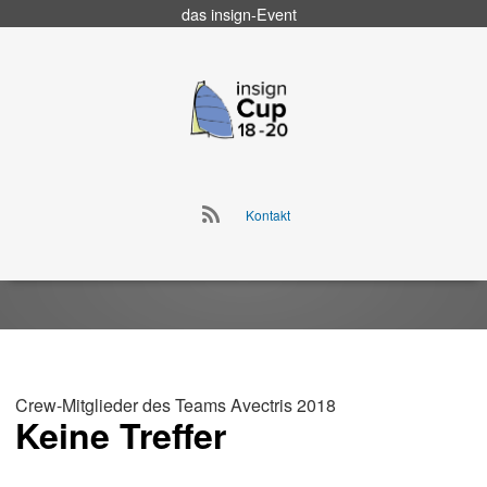
das
insign
-Event
Go
to
insign Cup
main
navigation
Go
Kontakt
to
Skip
main
to
navigation
content
Crew-Mitglieder des Teams Avectris 2018
Keine Treffer