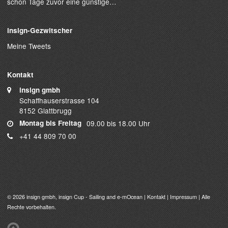
schon Tage zuvor eine günstige…
insign-Gezwitscher
Meine Tweets
Kontakt
insign gmbh
Schaffhauserstrasse 104
8152 Glattbrugg
Montag bis Freitag
09.00 bis 18.00 Uhr
+41 44 809 70 00
© 2026
insign gmbh
, insign Cup - Sailing and e-mOcean |
Kontakt
|
Impressum
| Alle
Rechte vorbehalten.