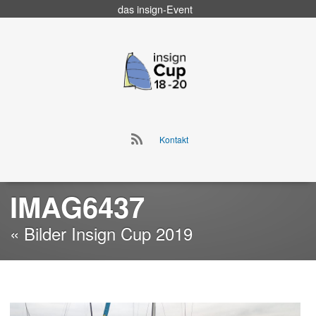
das
insign
-Event
Go
to
insign Cup
main
navigation
Go
Kontakt
to
Skip
main
to
navigation
content
IMAG6437
« Bilder Insign Cup 2019