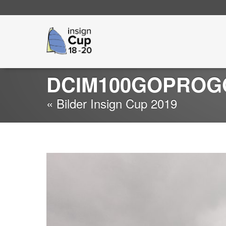
Go
insign Cup
to
main
navigation
DCIM100GOPROG
« Bilder Insign Cup 2019