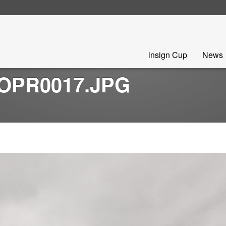
Skip
insign Cup
News
to
content
OPR0017.JPG