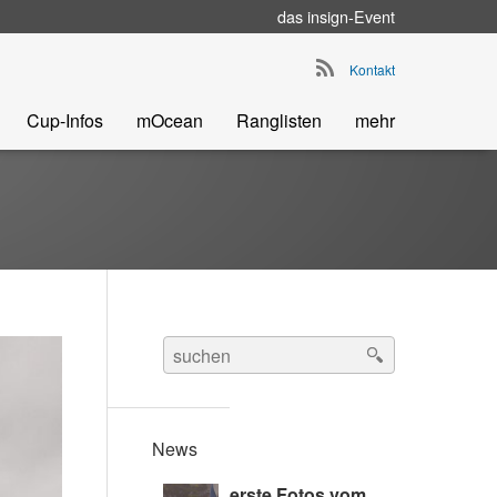
das
insign
-Event
Go to main navigation
Kontakt
Cup-Infos
mOcean
Ranglisten
mehr
Search
for:
News
erste Fotos vom