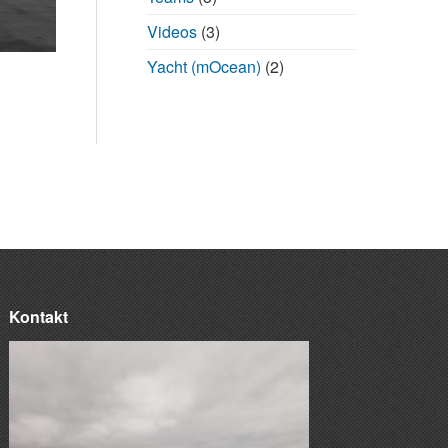
Videos
(3)
Yacht (mOcean)
(2)
Kontakt