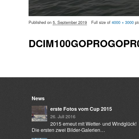
Published on
5. September 2019
Full size of
4000 × 3000
pi
DCIM100GOPROGOPR0
News
erste Fotos vom Cup 2015
26. Juli 2016
2015 erneut mit Wetter- und Windglück!
Die ersten zwei Bilder-Galerien…