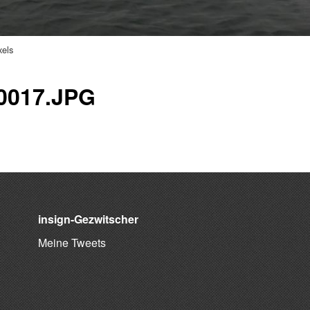
xels
017.JPG
insign-Gezwitscher
Meine Tweets