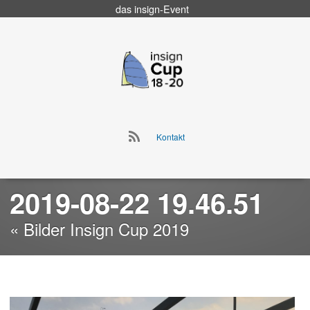
das
insign
-Event
Go
to
insign Cup
main
navigation
Go
Kontakt
to
Skip
main
to
navigation
content
2019-08-22 19.46.51
« Bilder Insign Cup 2019